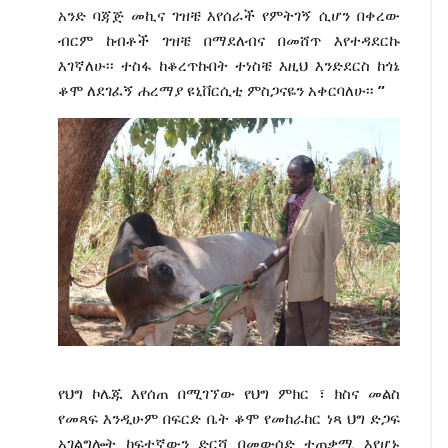
አንድ ባጃጅ መኪና ገዝቼ እየሰራች የምትገኝ ሲሆን በቀረው
ብርም ከብቶች ገዝቼ በማደለብና በመሸጥ እየተዳደርኩ
እገኛለሁ፡፡ ተስፋ ከቆረጥኩበት ተነስቼ እዚህ እንድደርስ ከጎኔ
ቆሞ ለደገፈኝ ሐረማያ ዩኒቨርሲቲ ምስጋናዬን አቀርባለሁ፡፡
”
የህግ ኮሌጁ እየሰጠ በሚገኘው የህግ ምክር ፣ ክስና መልስ
የመጻፍ እንዲሁም በፍርድ ቤት ቆሞ የመከራከር ነጻ ህግ ድጋፍ
አገልግሎት ከፍተኛውን ድርሻ በመውሰድ ተጠቃሚ እየሆኑ