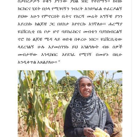
ስታበረታታኝ ሀቄን ያገኘው ያህል ነበር የተሰማኝ፡፡ ከብዙ
ክርክርና ሂደት በኃላ የሚገባኝን ንብረት እንድካፈል ተፈርዶልኝ
ይህው አሁን የምኖርበት ቤትና የእርሻ መሬት አግኝቼ ያንን
እያረስኩ ከልጆቼ ጋር በደስታ እየኖርኩ እገኛለሁ፡፡ ሐረማያ
ዩኒቨርሲቲ በኔ ቦታ ሆኖ ባይከራከርና መብቴን ባያስከብርልኝ
ኖሮ ከነ ልጆቼ ሜዳ ላይ ወድቄ በቀረሁ ነበር፡፡ ዩኒቨርሲቲው
ላደረገልኝ ሁሉ እያመሰገንኩ ይህ አገልግሎት ብዙ ሰዎች
መብታቸው እንዲከበር እየደገፈ የሚገኝ በመሆኑ በዚሁ
እንዲቀጥል እጸልያለሁ፡፡ ”