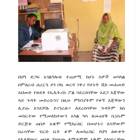
በህግ ድጋፍ አገልግሎቱ ተጠቃሚ ከሆኑ ሰዎች መካካል
በምዕራብ ሐረርጌ ዞን ቦኬ ወረዳ ነዋሪ የሆኑት ሼክ መሐመድ
አህመድ የወደቀ የኤሌትሪክ ፖል ባደረሰባቸው አደጋ እጃቸው
ላይ ጉዳት መድረሱንና በዚሁ ምክንያትም የቀኝ እጃቸውን
ሊያጡ እንደቻሉ ይናገራሉ፡፡ ለደረሰባቸው ጉዳትም ክስ
መስርተው የሚመለከተውን አካል ካሳ ለመጠየቅ ቢነሱም
ድርጅቱ ጠበቃ አቁሞ የሚከራከር በመሆኑና እሳቸውም
በራሳቸው ፍርድ ቤት ቆሞ ለመከራከር የህግ ዕውቀት
የሌላቸውና ጠበቃ ገዝተው ለማቆምም አቅም ያልነበራቸው