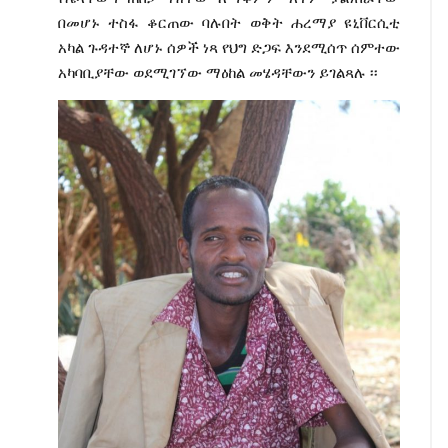
በመሆኑ ተስፋ ቆርጠው ባሉበት ወቅት ሐረማያ ዩኒቨርሲቲ
አካል ጉዳተኞ ለሆኑ ሰዎች ነጻ የህግ ድጋፍ እንደሚሰጥ ሰምተው
አካባቢያቸው ወደሚገኘው ማዕከል መሄዳቸውን ይገልጻሉ ፡፡