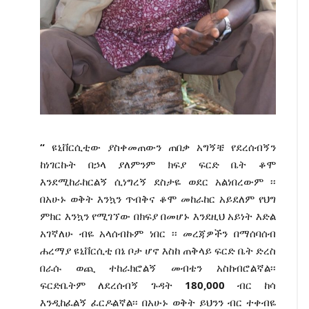
“
ዩኒቨርሲቲው ያስቀመጠውን ጠበቃ አግኝቼ የደረሰብኝን
ከነገርኩት በኃላ ያለምንም ክፍያ ፍርድ ቤት ቆሞ
እንደሚከራከርልኝ ሲነግረኝ ደስታዬ ወደር አልነበረውም ፡፡
በአሁኑ ወቅት እንኳን ጥብቅና ቆሞ መከራከር አይደለም የህግ
ምክር እንኳን የሚገኘው በክፍያ በመሆኑ እንደዚህ አይነት እድል
አገኛለሁ ብዬ አላሰብኩም ነበር ፡፡ መረጃዎችን በማሰባሰብ
ሐረማያ ዩኒቨርሲቲ በኔ ቦታ ሆኖ እስከ ጠቅላይ ፍርድ ቤት ድረስ
በራሱ ወጪ ተከራክሮልኝ መብቴን አስከብሮልኛል፡፡
ፍርድቤትም ለደረሰብኝ ጉዳት
180‚000
ብር ከሳ
እንዲከፈልኝ ፈርዶልኛል፡፡ በአሁኑ ወቅት ይህንን ብር ተቀብዬ