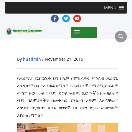
MENU
facebook
twitter
youtube
MENU
By
huadmin
/
November 21, 2016
የሐረማያ ዩኒቨርሲቲ ህግ ኮሌጅ በምስራቅና ምዕራብ ሐረርጌ
እንዲሁም በሐረሪ ክልል በሚገኙ ፍርድቤቶችና ማረሚያ ቤቶች
ውስጥ አርባ ሁለት የህግ ድጋፍ መስጫ ቢሮውችን በመክፈትና
የህግ ባለሞያዎችን በመቅጠር የገንዘብ አቅም ለሌላቸውና
ለጥቃት ተጋላጭ ለሆኑ ወገኖች ነጻ የህግ ድጋፍ አገልግሎት
እየሰጠ ይገኛል ፡፡