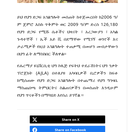
ይህ የህግ ድጋፍ አገልግሎት መሰጠት ከተጀመረበት ከ2006 ዓ/
ም ጀምሮ እስከ ጥቅምት ወር 2009 ዓ/ም ድረስ 126‚180
የህግ ድጋፍ የሚሹ ሴቶችና ህጻናት ፣ አረጋውያን ፣ አካል
ጉዳተኞች ፣ ኤች አይ ቪ በደማቸው የሚገኝ ወገኖች እና
ታራሚዎች የዚህ አገልግሎት ተጠቃሚ በመሆን መብታቸውን
በህግ ፊት ለማስከበር ችለዋል፡፡
የሐረማያ ዩኒቨርሲቲ ህግ ኮሌጅ የፍትህ ተደራሽነትና ህግ ንቃት
ፕሮጀክት (AJLA) በተለያዩ አካባቢዎች ቢሮዎችን ከፍቶ
ከሚሰጠው የህግ ድጋፍ አገልግሎት በተጨማሪ የህግ ግንዛቤ
ማስጨበጫ ትምህርትና ስልጠናዎችን በመስጠት እንዲሁም
የህግ ጥናቶችን በማካሄድ እየሰራ ይገኛል ፡፡
Share on X
Share on Facebook