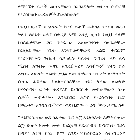
የሚገኙት ሴቶች መሆናቸውን ከአገልግሎት መስጫ ቢሮዎቹ
የሚሰበሰቡ መረጃዎች ያመለክታሉ፡፡
በነዚህ ቢሮች አገልግሎት ካገኙ ሴቶች መካከል በቀርሳ ወረዳ
ነዋሪ የሆኑት ወ/ሮ በድሪያ አሜ አንዷ ሲሆኑ ከዚህ ቀደም
ከባለቤታቸው ጋር በተፈጠረ አለመግባባት ባለቤታቸው
ከነልጆቻቸው ከቤት እንዳስወጣቸውና አልፎ ተርፎም
የሚገባቸውን ንብረት ሳይካፈሉ ባፈሩት ንብረት ላይ ሌላ
ሚስት አግብቶ መኖር እንደጀመረና እሳቸውም የቀን ስራ
እየሰሩ ለሁለት ዓመት ያህል የድርሻቸውን ንብረት ለማግኘት
ሲጥሩ ቆይተው ስላልተሳካላቸው ሀገር ለቀው ለመሄድ
በተነሱበት ወቅት ሐረማያ ዩኒቨርሲቲ መብታቸውን ላጡ
ሴቶች መብታቸው እንዲከበር ድጋፍ የሚሰጥበት ቢሮ
በወረዳው እንዳለ ሰምተው ወደ ቢሮው መሄዳቸውን ይናገራሉ፡፡
“ ዩኒቨርሲቲው ወደ ከፈተው ቢሮ ሄጄ አገልግሎት ለምትሰጠው
ልጅ ሁለት አመት ሙሉ ከነልጆቼ የደረሰብኝ ከነገርኳት በኃላ
በጣም አዝና ከጎኔ ቆማ እንደምትከራከርልኝ ስትነግረኝና